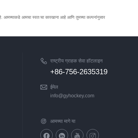
हे. आमच्याकडे आमचा स्वतःचा कारखाना आहे आणि तुमच्या कल्पनांनुसार
राष्ट्रीय ग्राहक सेवा हॉटलाइन
+86-756-2635319
ईमेल
info@gyhockey.com
आमच्या मागे या