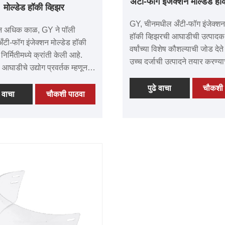
अँटी-फॉग इंजेक्शन मोल्डेड हॉ
मोल्डेड हॉकी व्हिझर
GY, चीनमधील अँटी-फॉग इंजेक्शन 
ंहून अधिक काळ, GY ने पॉली
हॉकी व्हिझरची आघाडीची उत्पादक
 अँटी-फॉग इंजेक्शन मोल्डेड हॉकी
वर्षांच्या विशेष कौशल्याची जोड दे
 निर्मितीमध्ये क्रांती केली आहे.
उच्च दर्जाची उत्पादने तयार करण्या
घाडीचे उद्योग प्रवर्तक म्हणून,
वचनबद्धतेसह. आमच्या व्हिझर्सनी त्य
आमच्या अतुलनीय कौशल्याचा आणि
अतुलनीय मूल्य, अपवादात्मक गुणवत्
पुढे वाचा
चौकशी 
मक उत्पादनांच्या वितरणासाठी अटूट
े वाचा
चौकशी पाठवा
अत्याधुनिक तंत्रज्ञान आणि प्रग
अभिमान वाटतो. आमच्या
यासाठी नावलौकिक मिळवला आहे.
ुणवत्तेसाठी, अत्याधुनिक
जगभरातील ग्राहकांकडून मिळालेल्
नासाठी आणि अजेय मूल्यासाठी
कौतुकाचा आम्हाला खूप अभिमान व
्तरावर ओळखले जाणारे,
भविष्यात तुमच्यासोबत दीर्घकालीन 
ल ॲथलीट्स अंतिम कामगिरीसाठी
करण्याची आम्ही उत्सुकतेने अपेक्ष
हिझर्सवर विश्वास ठेवतात.
असल्याने आमच्यात सामील व्हा.
िक अचूकतेने काळजीपूर्वक तयार
मचे प्रभाव-प्रतिरोधक व्हिझर्स
डजोड न करता अतुलनीय संरक्षण