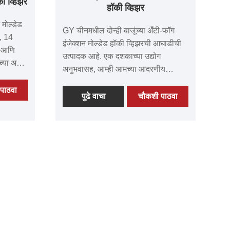
की व्हिझर
हॉकी व्हिझर
मोल्डेड
GY चीनमधील दोन्ही बाजूंच्या अँटी-फॉग
, 14
इंजेक्शन मोल्डेड हॉकी व्हिझरची आघाडीची
ते आणि
उत्पादक आहे. एक दशकाच्या उद्योग
च्या अटूट
अनुभवासह, आम्ही आमच्या आदरणीय
ांचे
ग्राहकांना अतुलनीय उत्पादने वितरीत
ता,
पाठवा
करण्यासाठी वचनबद्ध आहोत. आमचे व्हिझर्स
पुढे वाचा
चौकशी पाठवा
त उपकरणे
त्यांच्या अपवादात्मक गुणवत्तेसाठी,
अत्याधुनिक तंत्रज्ञानासाठी आणि प्रगत
या
उत्पादन तंत्रासाठी प्रसिद्ध आहेत. आमच्या
ाटतो.
जागतिक ग्राहकांकडून मिळालेली ओळख
भागीदारी
आणि प्रशंसा आम्हाला सीमांना पुढे
ा करत
ढकलण्यासाठी प्रेरित करते. आगामी काळात
तुमच्यासोबत शाश्वत भागीदारी करण्यास
आम्ही उत्सुक आहोत.