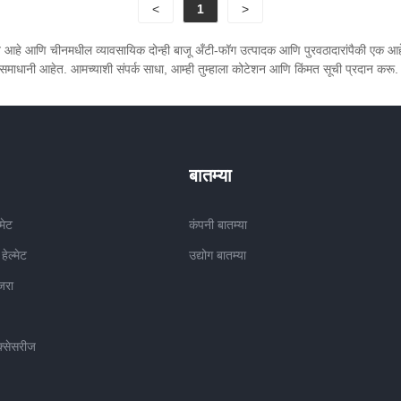
<
1
>
आहे. जगभरातील आमच्या समाधानी
कडून मिळालेल्या जबरदस्त
रत आहे आणि चीनमधील व्यावसायिक दोन्ही बाजू अँटी-फॉग उत्पादक आणि पुरवठादारांपैकी एक आ
क अभिप्रायाचा आम्हाला खूप
 समाधानी आहेत. आमच्याशी संपर्क साधा, आम्ही तुम्हाला कोटेशन आणि किंमत सूची प्रदान करू.
टतो. त्यांच्या समर्थनामुळे आमची
तीची आवड वाढते आणि आम्हाला
्जा ओलांडण्यास प्रवृत्त करते. एका
विष्याच्या प्रवासात आमच्यात
्यासाठी आम्ही तुम्हाला हार्दिक
बातम्या
त करतो. आजच GY सह भागीदारी
 आणि यशाच्या अतुलनीय संधी
मेट
कंपनी बातम्या
रा.
ेल्मेट
उद्योग बातम्या
जरा
क्सेसरीज