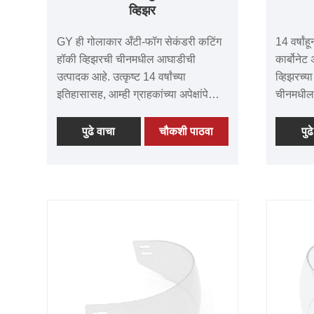
व्हिझर
GY ही गोलाकार अँटी-फॉग सेकंडरी कटिंग
14 वर्षा
हॉकी व्हिझरची चीनमधील आघाडीची
कार्बोनेट
उत्पादक आहे. उत्कृष्ट 14 वर्षांच्या
व्हिझरच्या
इतिहासासह, आम्ही ग्राहकांच्या अपेक्षांपेक्षा
चीनमधील आ
जास्त आणि पलीकडे जाणारी उच्च-गुणवत्तेची
आम्हाला 
उत्पादने तयार करण्यासाठी वचनबद्ध आहोत.
अपवादात्
पुढे वाचा
चौकशी पाठवा
पुढ
आमचे व्हिझर्स त्यांच्या अजेय मूल्य,
समर्पणाचा 
अपवादात्मक गुणवत्ता, क्रांतिकारी तंत्रज्ञान
अतुलनीय ग
आणि अत्याधुनिक उपकरणांसाठी प्रसिद्ध
तंत्रज्ञा
आहेत. जगभरातील आमच्या आनंदी
जागतिक स
ग्राहकांकडून होणारी प्रचंड प्रशंसा
जगभराती
आम्हाला प्रचंड अभिमानाने भरते. मजबूत
आमच्या व्
भागीदारी प्रस्थापित करण्यासाठी आजच
अत्याधुन
आमच्यात सामील व्हा आणि यशाच्या विलक्षण
केलेले, आ
प्रवासाला सुरुवात करा.
शैलीशी त
देतात. आमच्या आदरणीय ग्राहकांकडून