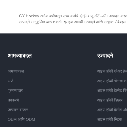
सकारात्मक अभिप्राय आम्हाला खूप
मिळवली 
अभिमानाने भरतो. एक मजबूत भागीदारी तयार
ग्राहकां
GY Hockey अनेक वर्षांपासून उच्च दर्जाचे दोन्ही बाजू अँटी-फॉग उत्पादन क
करण्यासाठी आणि विलक्षण भविष्याच्या दिशेने
सकारात्म
उत्पादने सानुकूलित करू शकतो. ग्राहक आमची उत्पादने आणि उत्कृष्ट सेवेबद्दल
समृद्ध प्रवास सुरू करण्यासाठी आजच
अभिमान वा
आमच्यात सामील व्हा.
नवनिर्मि
सर्वोच्च दर
विलक्षण भ
सामील होण
आमच्याबद्दल
उत्पादने
आमंत्रि
तयार करा
आमच्याबद्दल
आइस हॉकी प्लेअर हेल्
अनलॉक क
अर्ज
आइस हॉकी गोलरक्षक ह
प्रमाणपत्र
आइस हॉकी हेल्मेट पिं
उपकरणे
आइस हॉकी व्हिझर
उत्पादन बाजार
आइस हॉकी हेल्मेट ॲ
OEM आणि ODM
आइस हॉकी स्टिक