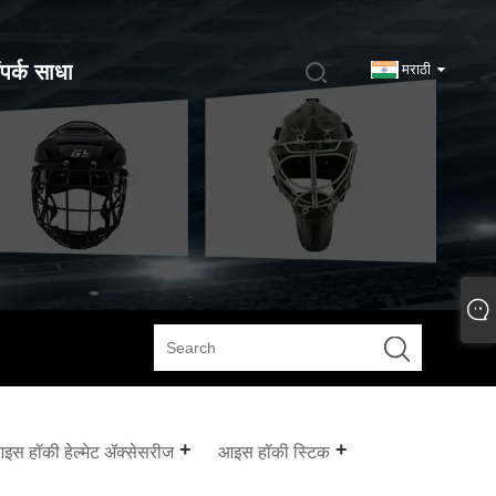
पर्क साधा
मराठी
इस हॉकी हेल्मेट ॲक्सेसरीज
आइस हॉकी स्टिक