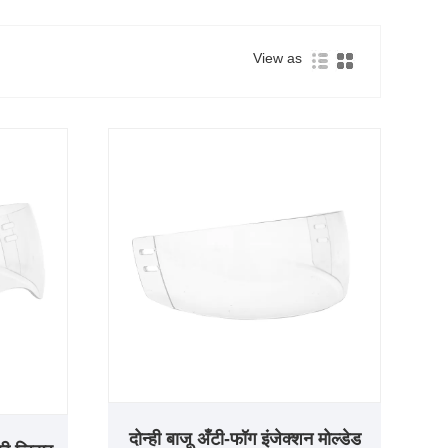
View as
दोन्ही बाजू अँटी-फॉग इंजेक्शन मोल्डेड