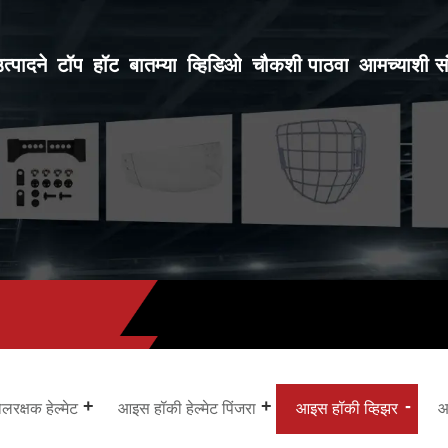
त्पादने
टॉप
हॉट
बातम्या
व्हिडिओ
चौकशी पाठवा
आमच्याशी सं
रक्षक हेल्मेट
आइस हॉकी हेल्मेट पिंजरा
आइस हॉकी व्हिझर
आ