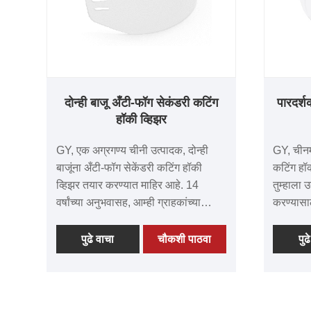
मिळालेले 
आमच्या अ
नाविन्यप
प्रदान क
असताना आ
सामील व्हा. उत्कृष्ट हॉकी व्हिझर्ससा
दोन्ही बाजू अँटी-फॉग सेकंडरी कटिंग
पारदर्श
विश्वासू 
हॉकी व्हिझर
कार्यप्रद
शिखरावर 
GY, एक अग्रगण्य चीनी उत्पादक, दोन्ही
GY, चीनम
आज GY अ
बाजूंना अँटी-फॉग सेकेंडरी कटिंग हॉकी
कटिंग हॉक
व्हिझर तयार करण्यात माहिर आहे. 14
तुम्हाला उ
वर्षांच्या अनुभवासह, आम्ही ग्राहकांच्या
करण्यासाठ
अपेक्षांना ओलांडणारी उच्च-स्तरीय उत्पादने
यशस्वी ऑ
तयार करण्यासाठी समर्पित आहोत. आमचे
स्तरीय उत्
पुढे वाचा
चौकशी पाठवा
पुढ
व्हिझर्स त्यांच्या अपवादात्मक मूल्य, उत्कृष्ट
मागे टाकण
गुणवत्ता, अत्याधुनिक तंत्रज्ञान आणि प्रगत
त्यांच्या 
उपकरणांसाठी प्रसिद्ध आहेत. जगभरातील
आणि अत्या
समाधानी ग्राहकांकडून मिळालेला
असलेल्या