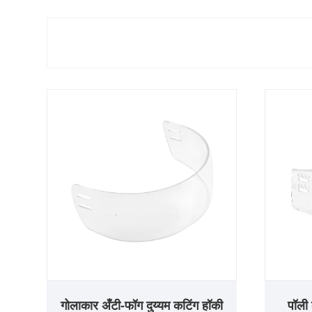
गोलाकार अँटी-फॉग दुय्यम कटिंग हॉकी
पॉली 