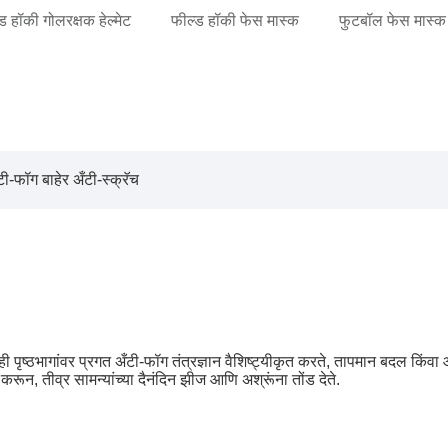
ड हॉकी गोलरक्षक हेल्मेट
फील्ड हॉकी फेस मास्क
फुटबॉल फेस मास्क
ी-फॉग बाहेर अँटी-स्क्रॅच
पृष्ठभागांवर प्रगत अँटी-फॉग तंत्रज्ञान वैशिष्ट्यीकृत करते, तापमान बदल किंवा आर्
रून, तीव्र सामन्यांच्या दैनंदिन झीज आणि अश्रूंना तोंड देते.