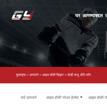
घर
आमच्याबद्दल
उ
मुख्यपृष्ठ
>
उत्पादने
>
आइस हॉकी व्हिझर
> दोन्ही बाजू अँटी-फॉग
सर्व उत्पादने
आइस हॉकी प्लेअर हेल्मेट
आइस हॉकी गोल