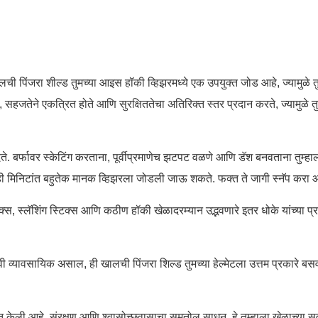
ी पिंजरा शील्ड तुमच्या आइस हॉकी व्हिझरमध्ये एक उपयुक्त जोड आहे, ज्यामुळे तुमचे 
, सहजतेने एकत्रित होते आणि सुरक्षिततेचा अतिरिक्त स्तर प्रदान करते, ज्यामुळे तु
ते. बर्फावर स्केटिंग करताना, पूर्वीप्रमाणेच झटपट वळणे आणि डॅश बनवताना तुम्
ाही मिनिटांत बहुतेक मानक व्हिझरला जोडली जाऊ शकते. फक्त ते जागी स्नॅप करा 
पक्स, स्लॅशिंग स्टिक्स आणि कठीण हॉकी खेळादरम्यान उद्भवणारे इतर धोके यांच्या प्र
ी व्यावसायिक असाल, ही खालची पिंजरा शिल्ड तुमच्या हेल्मेटला उत्तम प्रकारे बसव
 केली आहे. संरक्षण आणि श्वासोच्छवासाचा समतोल साधून, हे तुम्हाला खेळाच्या सर्वात 