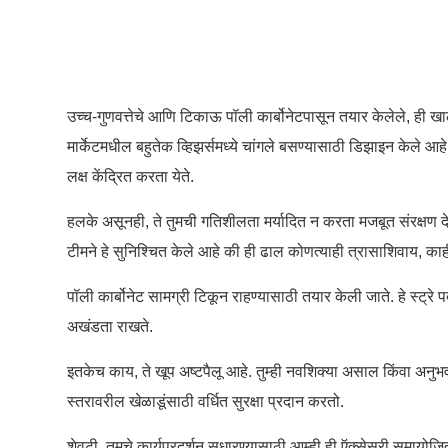
उच्च-गुणवत्तेचे आणि टिकाऊ पॉली कार्बोनेटपासून तयार केलेले, ही खालच
मार्केटमधील बहुतेक व्हिझर्समध्ये चांगले बसण्यासाठी डिझाइन केले आहे
लक्ष केंद्रित करता येते.
हलके असूनही, ते तुमची गतिशीलता मर्यादित न करता मजबूत संरक्षण दे
टीमने हे सुनिश्चित केले आहे की ही ढाल कोणत्याही त्रासाशिवाय, क
पॉली कार्बोनेट सामग्री टिकून राहण्यासाठी तयार केली जाते. हे स्ट्रे 
अखंडता राखते.
इतकेच काय, ते खूप अष्टपैलू आहे. तुम्ही नवशिक्या असाल किंवा अनुभव
स्तरावरील खेळाडूंसाठी वर्धित सुरक्षा प्रदान करतो.
शेवटी, तुमचे कार्यप्रदर्शन सुधारण्यासाठी आम्ही ही ऍक्सेसरी समायोजित