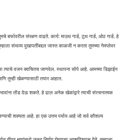
बर्फावरील संरक्षण वाढते. कार्य: माउथ गार्ड, टूथ गार्ड, ओठ गार्ड. हे
म्हाला संभाव्य दुखापतींबद्दल जास्त काळजी न करता तुमच्या गेमप्लेवर
हाला त्याचे वजन क्वचितच जाणवेल. स्थापना सोपे आहे. आमच्या डिझाईन
आणि तुम्ही खेळण्यासाठी तयार आहात.
भावांना तोंड देऊ शकते. हे ढाल अनेक खेळांद्वारे त्याची संरचनात्मक
ण्याची शक्यता आहे. हा एक उत्तम पर्याय आहे जो सर्व कौशल्य
तीव्र क्षणांमध्ये जलद निर्णय घेण्याचा आत्मविश्वास देते. तुम्हाला