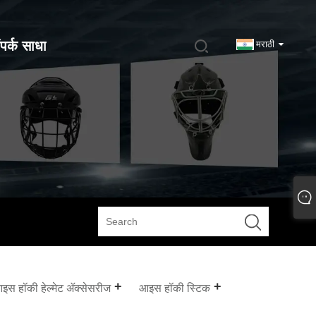
पर्क साधा
मराठी
इस हॉकी हेल्मेट ॲक्सेसरीज
आइस हॉकी स्टिक