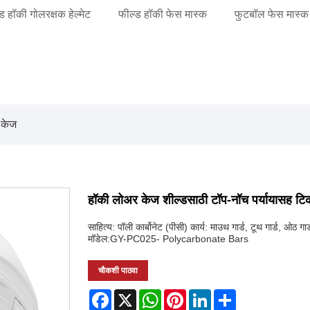
ड हॉकी गोलरक्षक हेल्मेट
फील्ड हॉकी फेस मास्क
फुटबॉल फेस मास्क
 केज
हॉकी लोअर केज शील्डसाठी टॉप-नॉच पर्यायासह टिका
साहित्य: पॉली कार्बोनेट (पीसी) कार्य: माउथ गार्ड, टूथ गार्ड, ओठ गार्
मॉडेल:GY-PC025- Polycarbonate Bars
चौकशी पाठवा
Facebook
X
WhatsApp
Pinterest
LinkedIn
Share