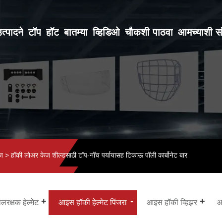
त्पादने
टॉप
हॉट
बातम्या
व्हिडिओ
चौकशी पाठवा
आमच्याशी सं
ेज
> हॉकी लोअर केज शील्डसाठी टॉप-नॉच पर्यायासह टिकाऊ पॉली कार्बोनेट बार
रक्षक हेल्मेट
आइस हॉकी हेल्मेट पिंजरा
आइस हॉकी व्हिझर
आ