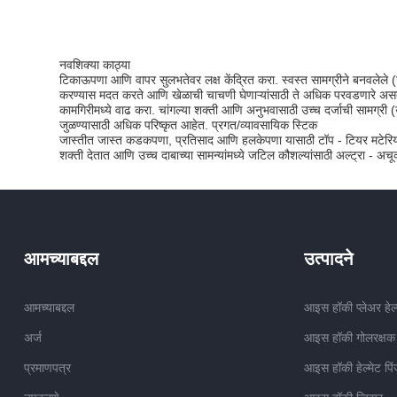
नवशिक्या काठ्या
टिकाऊपणा आणि वापर सुलभतेवर लक्ष केंद्रित करा. स्वस्त सामग्रीने बनवलेले (
करण्यास मदत करते आणि खेळाची चाचणी घेणाऱ्यांसाठी ते अधिक परवडणारे असत
कामगिरीमध्ये वाढ करा. चांगल्या शक्ती आणि अनुभवासाठी उच्च दर्जाची सामग्री (उ
जुळण्यासाठी अधिक परिष्कृत आहेत. प्रगत/व्यावसायिक स्टिक
जास्तीत जास्त कडकपणा, प्रतिसाद आणि हलकेपणा यासाठी टॉप - टियर मटेरियल (उ
शक्ती देतात आणि उच्च दाबाच्या सामन्यांमध्ये जटिल कौशल्यांसाठी अल्ट्रा - अच
आमच्याबद्दल
उत्पादने
आमच्याबद्दल
आइस हॉकी प्लेअर हेल्
अर्ज
आइस हॉकी गोलरक्षक ह
प्रमाणपत्र
आइस हॉकी हेल्मेट पिं