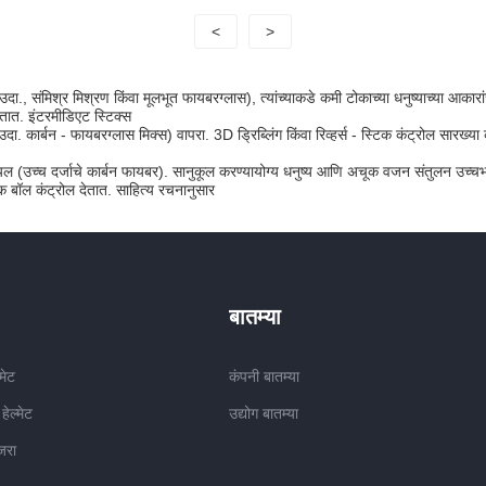
<
>
उदा., संमिश्र मिश्रण किंवा मूलभूत फायबरग्लास), त्यांच्याकडे कमी टोकाच्या धनुष्याच्या आ
ात. इंटरमीडिएट स्टिक्स
दा. कार्बन - फायबरग्लास मिक्स) वापरा. 3D ड्रिब्लिंग किंवा रिव्हर्स - स्टिक कंट्रोल सारख्य
च्च दर्जाचे कार्बन फायबर). सानुकूल करण्यायोग्य धनुष्य आणि अचूक वजन संतुलन उच्चभ्रू ख
ूक बॉल कंट्रोल देतात. साहित्य रचनानुसार
बातम्या
मेट
कंपनी बातम्या
ेल्मेट
उद्योग बातम्या
जरा