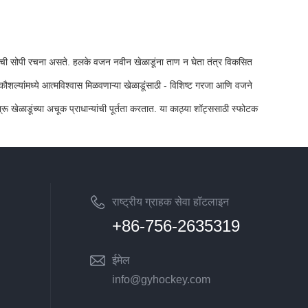
कारांची सोपी रचना असते. हलके वजन नवीन खेळाडूंना ताण न घेता तंत्र विकसित
ा कौशल्यांमध्ये आत्मविश्वास मिळवणाऱ्या खेळाडूंसाठी - विशिष्ट गरजा आणि वजने
ेळाडूंच्या अचूक प्राधान्यांची पूर्तता करतात. या काठ्या शॉट्ससाठी स्फोटक
राष्ट्रीय ग्राहक सेवा हॉटलाइन
+86-756-2635319
ईमेल
info@gyhockey.com