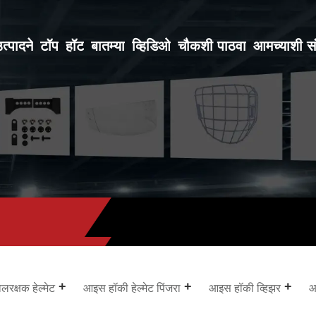
त्पादने
टॉप
हॉट
बातम्या
व्हिडिओ
चौकशी पाठवा
आमच्याशी सं
रक्षक हेल्मेट
आइस हॉकी हेल्मेट पिंजरा
आइस हॉकी व्हिझर
आ