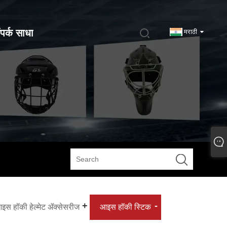
पर्क साधा
मराठी
इस हॉकी हेल्मेट ॲक्सेसरीज
आइस हॉकी स्टिक