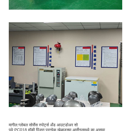
मागील:
ग्लोबल सोर्सेस स्पोर्ट्स अँड आउटडोअर शो
पुढे:
PC018 हॉकी पिंजरा प्रत्येक खेळाडूच्या आर्सेनलमध्ये का असावा