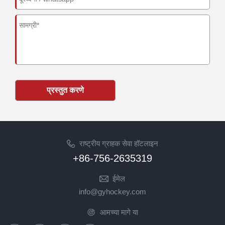
प्रस्तुत करणे
राष्ट्रीय ग्राहक सेवा हॉटलाइन
+86-756-2635319
ईमेल
info@gyhockey.com
आमच्या मागे या