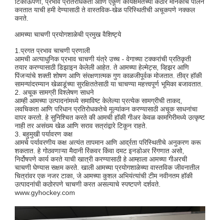
टिकाऊपणा, प्रभाव प्रतिरोधकता आणि एकूण कार्यक्षमतेच्या कठोर मानकांचे पालन
करतात याची हमी देण्यासाठी ते वास्तविक-खेळ परिस्थितीची अचूकपणे नक्कल
करते.
आमच्या चाचणी प्रयोगशाळेची प्रमुख वैशिष्ट्ये
1.प्रगत प्रभाव चाचणी प्रणाली
आमची अत्याधुनिक प्रभाव चाचणी यंत्रे उच्च - वेगाच्या टक्करांची प्रतिकृती
तयार करण्यासाठी डिझाइन केलेली आहेत. ते आमच्या हेल्मेट्स, व्हिझर आणि
पिंजऱ्यांचे शक्ती शोषण आणि संरक्षणात्मक गुण काळजीपूर्वक मोजतात. तीव्र हॉकी
सामन्यांदरम्यान खेळाडूंच्या सुरक्षिततेसाठी या चाचण्या महत्त्वपूर्ण भूमिका बजावतात.
2. अचूक सामग्री विश्लेषण साधने
आम्ही आमच्या उत्पादनांमध्ये समाविष्ट केलेल्या प्रत्येक सामग्रीची ताकद,
लवचिकता आणि परिधान प्रतिरोधकतेचे मूल्यांकन करण्यासाठी अचूक साधनांचा
वापर करतो. हे सुनिश्चित करते की आमची हॉकी गीअर केवळ कामगिरीमध्ये उत्कृष्ट
नाही तर असंख्य खेळ आणि सराव सत्रांद्वारे टिकून राहते.
3. बहुमुखी पर्यावरण कक्ष
आमचे पर्यावरणीय कक्ष अत्यंत तापमान आणि आर्द्रता परिस्थितीचे अनुकरण करू
शकतात. हे गोठवणाऱ्या मैदानी रिंकवर किंवा दमट इनडोअर रिंगणात असो,
निर्दोषपणे कार्य करते याची खात्री करण्यासाठी हे आम्हाला आमच्या गीअरची
चाचणी घेण्यास सक्षम करते. खाली आमच्या प्रयोगशाळेच्या वास्तविक जीवनातील
चित्रांवर एक नजर टाका, जे आमच्या कुशल अभियंत्यांची टीम नवीनतम हॉकी
उत्पादनांची कठोरपणे चाचणी करत असल्याचे स्पष्टपणे दर्शवते.
www.gyhockey.com